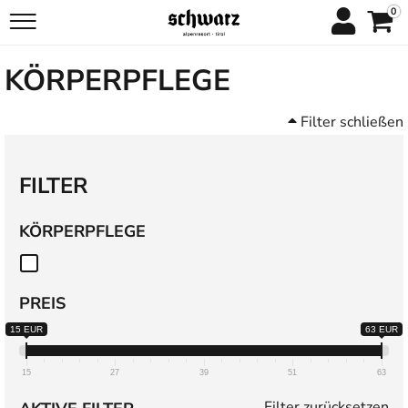
0
KÖRPERPFLEGE
Filter schließen
FILTER
KÖRPERPFLEGE
PREIS
15 EUR
63 EUR
15
27
39
51
63
Filter zurücksetzen